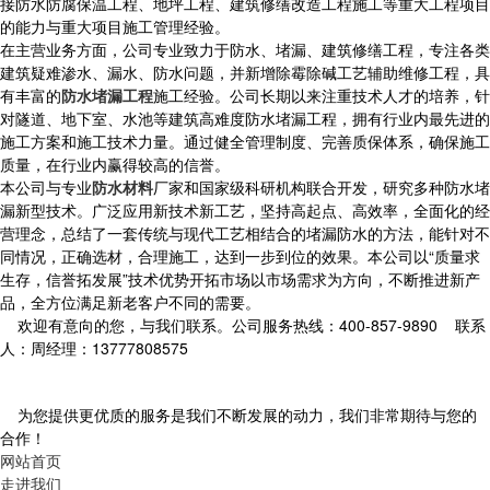
接防水防腐保温工程、地坪工程、建筑修缮改造工程施工等重大工程项目
的能力与重大项目施工管理经验。
在主营业务方面，公司专业致力于防水、堵漏、建筑修缮工程，专注各类
建筑疑难渗水、漏水、防水问题，并新增除霉除碱工艺辅助维修工程，具
有丰富的
防水堵漏工程
施工经验。公司长期以来注重技术人才的培养，针
对隧道、地下室、水池等建筑高难度防水堵漏工程，拥有行业内最先进的
施工方案和施工技术力量。通过健全管理制度、完善质保体系，确保施工
质量，在行业内赢得较高的信誉。
本公司与专业
防水材料
厂家和国家级科研机构联合开发，研究多种防水堵
漏新型技术。广泛应用新技术新工艺，坚持高起点、高效率，全面化的经
营理念，总结了一套传统与现代工艺相结合的堵漏防水的方法，能针对不
同情况，正确选材，合理施工，达到一步到位的效果。本公司以“质量求
生存，信誉拓发展”技术优势开拓市场以市场需求为方向，不断推进新产
品，全方位满足新老客户不同的需要。
欢迎有意向的您，与我们联系。公司服务热线：400-857-9890 联系
人：周经理：13777808575
为您提供更优质的服务是我们不断发展的动力，我们非常期待与您的
合作！
网站首页
走进我们