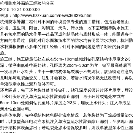
杭州防水补漏施工经验的分享
2015-10-21 00:00:00
来源：http://www.hzzxuan.com/news368295.html
杭州
防水补漏
工程针对不同的环境提供专业的施工措施，包括新老屋面、
外墙、卫生间、阳台、彩钢瓦、天沟、污水池、地下室堵漏等防水施工，
具有负水面的防水作用—该品形成的结晶体与底材形成一体，能阻遏各个
方向的水通过，因此对迎水面和负水面的防水均有明显防水功效。杭州
防
水补漏
根据自己多年的施工经验，针对不同的问题总结了对应的解决措
施。
施工缝，施工缝最低处左或右5cm~10cm处倾斜钻孔至结构体厚度之2/3
深，循序由低处往高处钻，孔距离为20cm~30cm为宜，钻至最高处后再
一次埋设止水针头，由于一般结构体龟裂属于不规则状，故须特别注意钻
孔时须与龟裂面交叉，注射才会有效。若渗水情况依然无法改善时，再以
单液型亲水性止漏剂修补即可。
环片隧道，先于环片裂缝处直接钻孔，钻孔深度必须超过环片厚度，埋设
止水针头后注入单液型疏水性聚氨酯止漏剂；再于环片裂缝处左或右
5cm~10cm处倾斜钻孔至环片厚度之2/3深，埋设止水针头；注入单液型
亲水性止漏材料。
结构体龟裂，先检视结构体龟裂处渗水情况；若龟裂处为干燥或微量渗水
时，以微型高压电动注浆机注入单液型疏水性聚氨酯止漏剂，至发现止漏
剂于结构体表面渗出；若龟裂处渗水情况较多时，则以单液型亲水性止漏