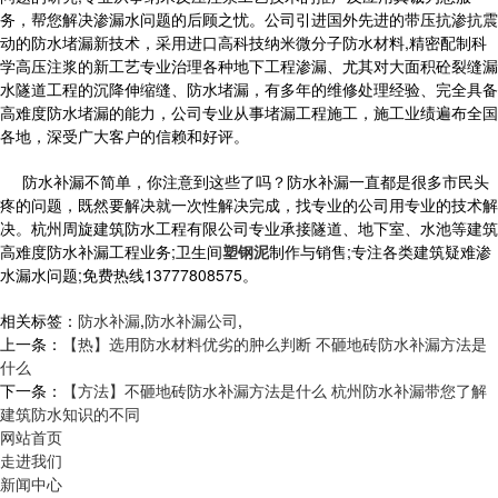
务，帮您解决渗漏水问题的后顾之忧。公司引进国外先进的带压抗渗抗震
动的防水堵漏新技术，采用进口高科技纳米微分子防水材料,精密配制科
学高压注浆的新工艺专业治理各种地下工程渗漏、尤其对大面积砼裂缝漏
水隧道工程的沉降伸缩缝、防水堵漏，有多年的维修处理经验、完全具备
高难度防水堵漏的能力，公司专业从事堵漏工程施工，施工业绩遍布全国
各地，深受广大客户的信赖和好评。
防水补漏不简单，你注意到这些了吗？防水补漏一直都是很多市民头
疼的问题，既然要解决就一次性解决完成，找专业的公司用专业的技术解
决。杭州周旋建筑防水工程有限公司专业承接隧道、地下室、水池等建筑
高难度防水补漏工程业务;卫生间
塑钢泥
制作与销售;专注各类建筑疑难渗
水漏水问题;免费热线13777808575。
相关标签：
防水补漏
,
防水补漏公司
,
上一条：
【热】选用防水材料优劣的肿么判断 不砸地砖防水补漏方法是
什么
下一条：
【方法】不砸地砖防水补漏方法是什么 杭州防水补漏带您了解
建筑防水知识的不同
网站首页
走进我们
新闻中心