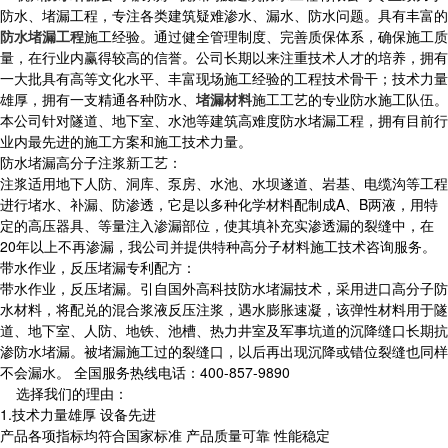
防水、堵漏工程，专注各类建筑疑难渗水、漏水、防水问题。具有丰富的
防水堵漏工程
施工经验。通过健全管理制度、完善质保体系，确保施工质
量，在行业内赢得较高的信誉。公司长期以来注重技术人才的培养，拥有
一大批具有高等文化水平、丰富现场施工经验的工程技术骨干；技术力量
雄厚，拥有一支精通各种防水、
堵漏材料
施工工艺的专业防水施工队伍。
本公司针对隧道、地下室、水池等建筑高难度防水堵漏工程，拥有目前行
业内最先进的施工方案和施工技术力量。
防水堵漏高分子注浆新工艺：
注浆适用地下人防、洞库、泵房、水池、水坝遂道、岩基、电缆沟等工程
进行堵水、补漏、防渗透，它是以多种化学材料配制成A、B两液，用特
定的高压器具、等量注入渗漏部位，使其填补充实渗透漏的裂缝中，在
20年以上不再渗漏，我公司并提供特种高分子材料施工技术咨询服务。
带水作业，反压堵漏专利配方：
带水作业，反压堵漏。引自国外高科技防水堵漏技术，采用进口高分子防
水材料，将配兑的混合浆液反压注浆，遇水膨胀速凝，该弹性材料用于隧
道、地下室、人防、地铁、池槽、热力井室及军事坑道的沉降缝口长期抗
渗防水堵漏。被堵漏施工过的裂缝口，以后再出现沉降或错位裂缝也同样
不会漏水。 全国服务热线电话：400-857-9890
选择我们的理由：
1.技术力量雄厚 设备先进
产品各项指标均符合国家标准 产品质量可靠 性能稳定